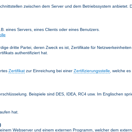
Schnittstellen zwischen dem Server und dem Betriebssystem anbietet. 
z.B. eines Servers, eines Clients oder eines Benutzers.
olle
ige dritte Partei, deren Zweck es ist, Zertifikate für Netzwerkeinheit
fikats authentifiziert hat.
ertes
Zertifikat
zur Einreichung bei einer
Zertifizierungsstelle
, welche e
erschlüsselung. Beispiele sind DES, IDEA, RC4 usw. Im Englischen spr
aufen hat.
)
schen einem Webserver und einem externen Programm, welcher dem exte