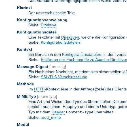
Das Standard-Übertragungsprotokoll im World Wide Web.
Klartext
Der unverschlüsselte Text.
Konfigurationsanweisung
Siehe:
Direktive
Konfigurationsdatei
Eine Textdatei mit
Direktiven
, welche die Konfiguration
Siehe:
Konfigurationsdateien
Kontext
Ein Bereich in den
Konfigurationsdateien
, in dem vers
Siehe:
Erklärung der Fachbegriffe zu Apache-Direktive
Message-Digest
[ˈmesidʒ]
Ein Hash einer Nachricht, mit dem sich sicherstellen l
Siehe:
SSL/TLS-Verschlüsselung
Methode
Im
HTTP
-Kontext eine in der Anfrage(zeile) des Clie
MIME-Typ
[maim tyːp]
Eine Art und Weise, den Typ des übermittelten Dokumen
besteht aus einem Haupttyp und einem Untertyp, getren
Typ mit dem
Header
übermittelt.
Content-Type
Siehe:
mod_mime
Modul