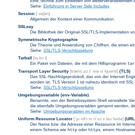
Eine Technik zum Einbetten von weiterverarbeitenden
Siehe:
Einführung in Server Side Includes
Session
[ˈseʃən]
Allgemein der Kontext einer Kommunikation.
SSLeay
Die Bibliothek der Original-SSL/TLS-Implementation vo
Symmetrische Kryptographie
Die Theorie und Anwendung von
Chiffren
, die einen e
Siehe:
SSL/TLS-Verschlüsselung
Tarball
[taːbɔːl]
Ein Paket von Dateien, die mit dem Hilfsprogramm
tar
Transport Layer Security
[trænsˈpɔːt ˈeiə siˈkjuəriti]
(TLS)
Das SSL-Nachfolgeprotokoll, das von der Internet Eng
worden ist. TLS Version 1 ist nahezu identisch mit SSL 
Siehe:
SSL/TLS-Verschlüsseliung
Umgebungsvariable
(env-Variable)
Benannte, von der Betriebssystem-Shell verwaltete Va
die ebenfalls Umgebungsvariablen genannt werden, die 
Siehe:
Umgebungsvariablen im Apache
Uniform Resource Locator
[ˈjuːnifɔːm riˈsɔːs ləuˈkeitə]
(URL
Der Name bzw. die Adresse einer Ressource im Internet
einem Schema wie
oder
, einem Hostnamen
http
https