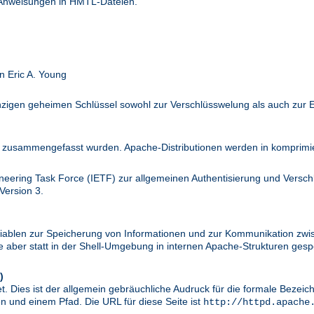
 Anweisungen in HMTL-Dateien.
n Eric A. Young
inzigen geheimen Schlüssel sowohl zur Verschlüsswelung als auch zur 
zusammengefasst wurden. Apache-Distributionen werden in komprimier
ineering Task Force (IETF) zur allgemeinen Authentisierung und Versc
Version 3.
riablen zur Speicherung von Informationen und zur Kommunikation zwi
aber statt in der Shell-Umgebung in internen Apache-Strukturen gespe
)
. Dies ist der allgemein gebräuchliche Audruck für die formale Bezei
 und einem Pfad. Die URL für diese Seite ist
http://httpd.apache