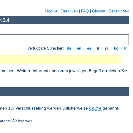
Module
|
Direktiven
|
FAQ
|
Glossar
|
Seitenindex
 2.4
Verfügbare Sprachen:
de
|
en
|
es
|
fr
|
ja
|
ko
|
tr
einen. Weitere Informationen zum jeweiligen Begriff erreichen Sie
thmen zur Verschlüsselung werden üblicherweise
Chiffre
genannt.
 Apache-Webserver.