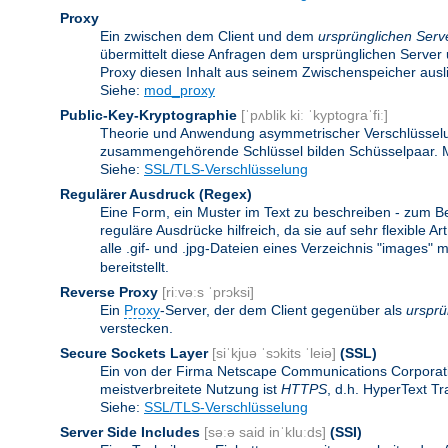
Proxy
Ein zwischen dem Client und dem
ursprünglichen Serv
übermittelt diese Anfragen dem ursprünglichen Server 
Proxy diesen Inhalt aus seinem Zwischenspeicher ausli
Siehe:
mod_proxy
Public-Key-Kryptographie
[ˈpʌblik kiː ˈkyptograˈfiː]
Theorie und Anwendung asymmetrischer Verschlüsselun
zusammengehörende Schlüssel bilden Schüsselpaar. Ma
Siehe:
SSL/TLS-Verschlüsselung
Regulärer Ausdruck
(Regex)
Eine Form, ein Muster im Text zu beschreiben - zum B
reguläre Ausdrücke hilfreich, da sie auf sehr flexibl
alle .gif- und .jpg-Dateien eines Verzeichnis "images" mi
bereitstellt.
Reverse Proxy
[riːvəːs ˈprɔksi]
Ein
Proxy
-Server, der dem Client gegenüber als
ursprü
verstecken.
Secure Sockets Layer
[siˈkjuə ˈsɔkits ˈleiə]
(SSL)
Ein von der Firma Netscape Communications Corporati
meistverbreitete Nutzung ist
HTTPS
, d.h. HyperText T
Siehe:
SSL/TLS-Verschlüsselung
Server Side Includes
[səːə said inˈkluːds]
(SSI)