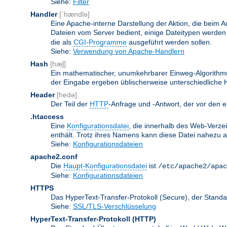
Siehe:
Filter
Handler
[ˈhændlə]
Eine Apache-interne Darstellung der Aktion, die beim A
Dateien vom Server bedient, einige Dateitypen werden
die als
CGI-Programme
ausgeführt werden sollen.
Siehe:
Verwendung von Apache-Handlern
Hash
[hæʃ]
Ein mathematischer, unumkehrbarer Einweg-Algorithmus
der Eingabe ergeben üblischerweise unterschiedliche
Header
[hedə]
Der Teil der
HTTP
-Anfrage und -Antwort, der vor den e
.htaccess
Eine
Konfigurationsdatei
, die innerhalb des Web-Verze
enthält. Trotz ihres Namens kann diese Datei nahezu alle
Siehe:
Konfigurationsdateien
apache2.conf
Die
Haupt-Konfigurationsdatei
ist
/etc/apache2/apac
Siehe:
Konfigurationsdateien
HTTPS
Das HyperText-Transfer-Protokoll (Secure), der Stan
Siehe:
SSL/TLS-Verschlüsselung
HyperText-Transfer-Protokoll
(HTTP)