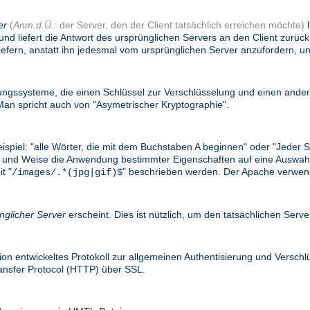
er
(
Anm.d.Ü.:
der Server, den der Client tatsächlich erreichen möchte)
l
und liefert die Antwort des ursprünglichen Servers an den Client zurü
efern, anstatt ihn jedesmal vom ursprünglichen Server anzufordern, un
gssysteme, die einen Schlüssel zur Verschlüsselung und einen ander
n spricht auch von "Asymetrischer Kryptographie".
eispiel: "alle Wörter, die mit dem Buchstaben A beginnen" oder "Jede
e Art und Weise die Anwendung bestimmter Eigenschaften auf eine Ausw
t "
" beschrieben werden. Der Apache verwend
/images/.*(jpg|gif)$
nglicher Server
erscheint. Dies ist nützlich, um den tatsächlichen Serv
on entwickeltes Protokoll zur allgemeinen Authentisierung und Versc
ransfer Protocol (HTTP) über SSL.