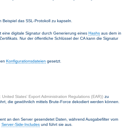
Beispiel das SSL-Protokoll zu kapseln.
lt eine digitale Signatur durch Generierung eines
Hashs
aus dem in
ertifikats. Nur der öffentliche Schlüssel der CA kann die Signatur
 den
Konfigurationsdateien
gesetzt.
 United States' Export Administration Regulations (EAR))
zu
hrt, die gewöhnlich mittels Brute-Force dekodiert werden können.
ient an den Server gesendetet Daten, während Ausgabefilter vom
h
Server-Side-Includes
und führt sie aus.