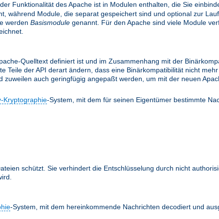
 der Funktionalität des Apache ist in Modulen enthalten, die Sie einbi
, während Module, die separat gespeichert sind und optional zur Lau
le werden
Basismodule
genannt. Für den Apache sind viele Module verfü
ichnet.
ache-Quelltext definiert ist und im Zusammenhang mit der Binärkompati
te Teile der API derart ändern, dass eine Binärkompatibilität nicht m
nd zuweilen auch geringfügig angepaßt werden, um mit der neuen Apach
y-Kryptographie
-System, mit dem für seinen Eigentümer bestimmte Nac
teien schützt. Sie verhindert die Entschlüsselung durch nicht authoris
ird.
phie
-System, mit dem hereinkommende Nachrichten decodiert und ausg