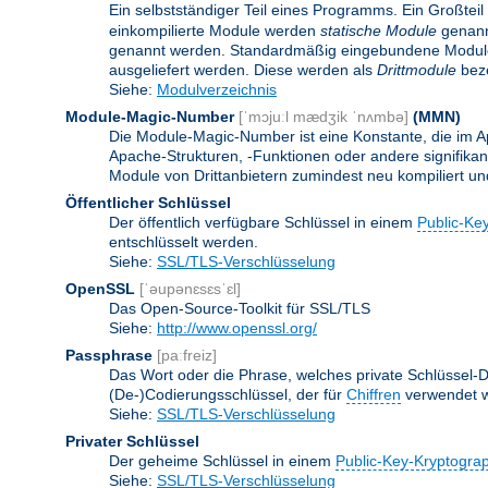
Ein selbstständiger Teil eines Programms. Ein Großteil
einkompilierte Module werden
statische Module
genannt
genannt werden. Standardmäßig eingebundene Modu
ausgeliefert werden. Diese werden als
Drittmodule
beze
Siehe:
Modulverzeichnis
Module-Magic-Number
[ˈmɔjuːl mædʒik ˈnʌmbə]
(
MMN
)
Die Module-Magic-Number ist eine Konstante, die im Ap
Apache-Strukturen, -Funktionen oder andere signifikan
Module von Drittanbietern zumindest neu kompiliert u
Öffentlicher Schlüssel
Der öffentlich verfügbare Schlüssel in einem
Public-Ke
entschlüsselt werden.
Siehe:
SSL/TLS-Verschlüsselung
OpenSSL
[ˈəupənɛsɛsˈɛl]
Das Open-Source-Toolkit für SSL/TLS
Siehe:
http://www.openssl.org/
Passphrase
[paːfreiz]
Das Wort oder die Phrase, welches private Schlüssel-Da
(De-)Codierungsschlüssel, der für
Chiffren
verwendet w
Siehe:
SSL/TLS-Verschlüsselung
Privater Schlüssel
Der geheime Schlüssel in einem
Public-Key-Kryptogra
Siehe:
SSL/TLS-Verschlüsselung