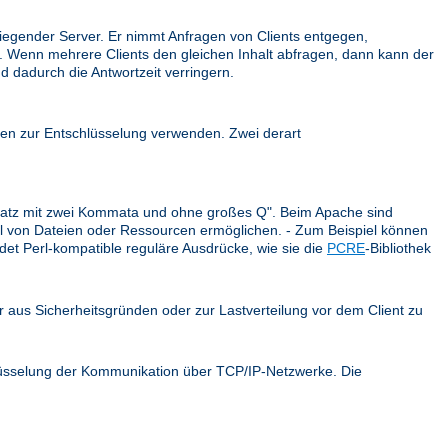
iegender Server. Er nimmt Anfragen von Clients entgegen,
ck. Wenn mehrere Clients den gleichen Inhalt abfragen, dann kann der
d dadurch die Antwortzeit verringern.
en zur Entschlüsselung verwenden. Zwei derart
r Satz mit zwei Kommata und ohne großes Q". Beim Apache sind
ahl von Dateien oder Ressourcen ermöglichen. - Zum Beispiel können
et Perl-kompatible reguläre Ausdrücke, wie sie die
PCRE
-Bibliothek
er aus Sicherheitsgründen oder zur Lastverteilung vor dem Client zu
hlüsselung der Kommunikation über TCP/IP-Netzwerke. Die