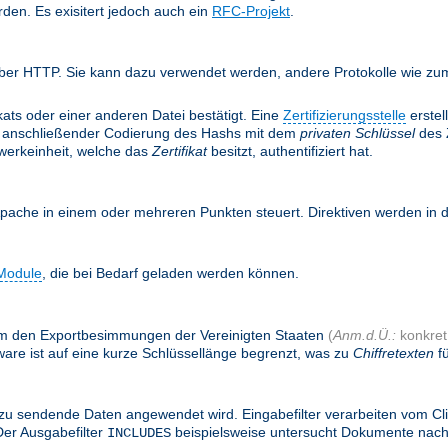
rden. Es exisitert jedoch auch ein
RFC-Projekt
.
ber HTTP. Sie kann dazu verwendet werden, andere Protokolle wie zum 
ifikats oder einer anderen Datei bestätigt. Eine
Zertifizierungsstelle
erstel
anschließender Codierung des Hashs mit dem
privaten Schlüssel
des Z
twerkeinheit, welche das
Zertifikat
besitzt, authentifiziert hat.
Apache in einem oder mehreren Punkten steuert. Direktiven werden in
Module
, die bei Bedarf geladen werden können.
, um den Exportbesimmungen der Vereinigten Staaten
(
Anm.d.Ü.:
konkret:
are ist auf eine kurze Schlüssellänge begrenzt, was zu
Chiffretexten
fü
zu sendende Daten angewendet wird. Eingabefilter verarbeiten vom Cl
Der Ausgabefilter
beispielsweise untersucht Dokumente nac
INCLUDES