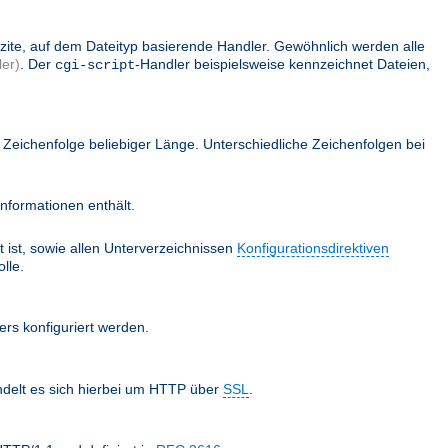
lizite, auf dem Dateityp basierende Handler. Gewöhnlich werden alle
er)
. Der
-Handler beispielsweise kennzeichnet Dateien,
cgi-script
Zeichenfolge beliebiger Länge. Unterschiedliche Zeichenfolgen bei
nformationen enthält.
 ist, sowie allen Unterverzeichnissen
Konfigurationsdirektiven
lle.
ers konfiguriert werden.
ndelt es sich hierbei um HTTP über
SSL
.