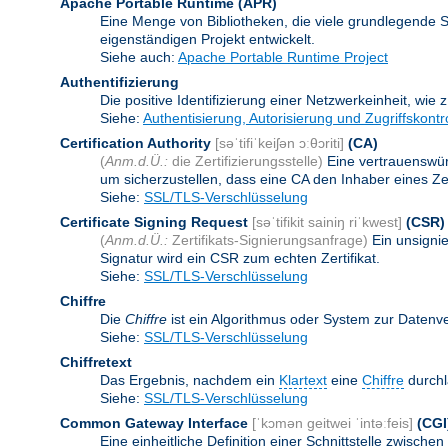
Apache Portable Runtime
(APR)
Eine Menge von Bibliotheken, die viele grundlegende 
eigenständigen Projekt entwickelt.
Siehe auch:
Apache Portable Runtime Project
Authentifizierung
Die positive Identifizierung einer Netzwerkeinheit, wie 
Siehe:
Authentisierung, Autorisierung und Zugriffskontr
Certification Authority
[səˈtifiˈkeiʃən ɔːθɔriti]
(CA)
(
Anm.d.Ü.:
die Zertifizierungsstelle)
Eine vertrauenswürd
um sicherzustellen, dass eine CA den Inhaber eines Zerti
Siehe:
SSL/TLS-Verschlüsselung
Certificate Signing Request
[səˈtifikit sainiŋ riˈkwest]
(CSR)
(
Anm.d.Ü.:
Zertifikats-Signierungsanfrage)
Ein unsigni
Signatur wird ein CSR zum echten Zertifikat.
Siehe:
SSL/TLS-Verschlüsselung
Chiffre
Die
Chiffre
ist ein Algorithmus oder System zur Datenv
Siehe:
SSL/TLS-Verschlüsselung
Chiffretext
Das Ergebnis, nachdem ein
Klartext
eine
Chiffre
durchl
Siehe:
SSL/TLS-Verschlüsselung
Common Gateway Interface
[ˈkɔmən geitwei ˈintəːfeis]
(CGI
Eine einheitliche Definition einer Schnittstelle zwi