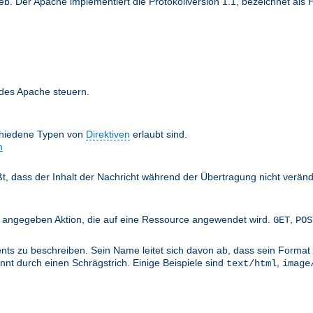
 Der Apache implementiert die Protokollversion 1.1, bezeichnet als H
 des Apache steuern.
chiedene Typen von
Direktiven
erlaubt sind.
n
äßt, dass der Inhalt der Nachricht während der Übertragung nicht verän
nts angegeben Aktion, die auf eine Ressource angewendet wird.
,
GET
POS
ts zu beschreiben. Sein Name leitet sich davon ab, dass sein Format 
nt durch einen Schrägstrich. Einige Beispiele sind
,
text/html
image