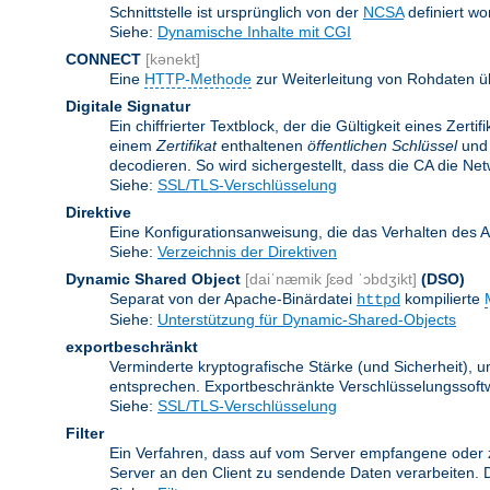
Schnittstelle ist ursprünglich von der
NCSA
definiert wo
Siehe:
Dynamische Inhalte mit CGI
CONNECT
[kənekt]
Eine
HTTP-Methode
zur Weiterleitung von Rohdaten ü
Digitale Signatur
Ein chiffrierter Textblock, der die Gültigkeit eines Zert
einem
Zertifikat
enthaltenen
öffentlichen Schlüssel
und 
decodieren. So wird sichergestellt, dass die CA die Ne
Siehe:
SSL/TLS-Verschlüsselung
Direktive
Eine Konfigurationsanweisung, die das Verhalten des 
Siehe:
Verzeichnis der Direktiven
Dynamic Shared Object
[daiˈnæmik ʃɛəd ˈɔbdʒikt]
(DSO)
Separat von der Apache-Binärdatei
kompilierte
httpd
Siehe:
Unterstützung für Dynamic-Shared-Objects
exportbeschränkt
Verminderte kryptografische Stärke (und Sicherheit)
entsprechen. Exportbeschränkte Verschlüsselungssoftw
Siehe:
SSL/TLS-Verschlüsselung
Filter
Ein Verfahren, dass auf vom Server empfangene oder 
Server an den Client zu sendende Daten verarbeiten. 