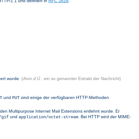
TTP/1.1 und definiert in
RFC 2616
.
dert wurde.
(
Anm.d.Ü.:
ein so genannter Extrakt der Nachricht)
und
sind einige der verfügbaren HTTP-Methoden.
T
PUT
den Multipurpose Internet Mail Extensions entlehnt wurde. Er
und
. Bei HTTP wird der MIME-
/gif
application/octet-stream