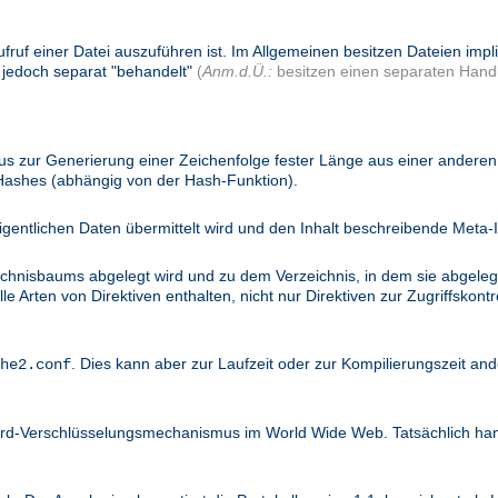
ufruf einer Datei auszuführen ist. Im Allgemeinen besitzen Dateien imp
 jedoch separat "behandelt"
(
Anm.d.Ü.:
besitzen einen separaten Handl
 zur Generierung einer Zeichenfolge fester Länge aus einer anderen 
 Hashes (abhängig von der Hash-Funktion).
igentlichen Daten übermittelt wird und den Inhalt beschreibende Meta-I
ichnisbaums abgelegt wird und zu dem Verzeichnis, in dem sie abgelegt
 Arten von Direktiven enthalten, nicht nur Direktiven zur Zugriffskontro
. Dies kann aber zur Laufzeit oder zur Kompilierungszeit and
he2.conf
dard-Verschlüsselungsmechanismus im World Wide Web. Tatsächlich ha